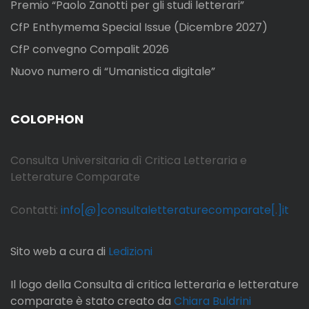
Premio “Paolo Zanotti per gli studi letterari”
n
CfP Enthymema Special Issue (Dicembre 2027)
e
CfP convegno Compalit 2026
Nuovo numero di “Umanistica digitale”
a
r
COLOPHON
t
Consulta Universitaria dì Critica Letteraria e
i
Letterature Comparate
c
Contatti:
info[@]consultaletteraturecomparate[.]it
o
Sito web a cura di
Ledizioni
l
Il logo della Consulta di critica letteraria e letterature
i
comparate è stato creato da
Chiara Buldrini