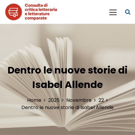
S
k
i
p
Consulta di Critica letteraria e
t
o
Letterature comparate
c
o
n
t
Dentro le nuove storie di
e
n
Isabel Allende
t
Home
2025
Novembre
22
Dentro le nuove storie di Isabel Allende