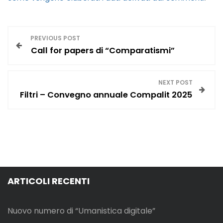
N
PREVIOUS POST
Call for papers di “Comparatismi”
a
v
NEXT POST
Filtri – Convegno annuale Compalit 2025
i
g
a
z
ARTICOLI RECENTI
i
Nuovo numero di “Umanistica digitale”
o