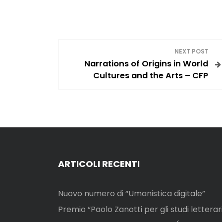
N
NEXT POST
Narrations of Origins in World
a
Cultures and the Arts – CFP
v
i
g
a
ARTICOLI RECENTI
z
Nuovo numero di “Umanistica digitale”
i
Premio “Paolo Zanotti per gli studi letterar