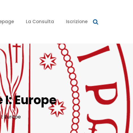
epage
La Consulta
Iscrizione
 I: Europe
I: Europe