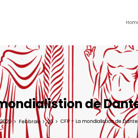
Hom
ia e Letterature comparate
mondialistion de Dante
CFP – La mondialistion de Dante 
2020
Febbraio
25