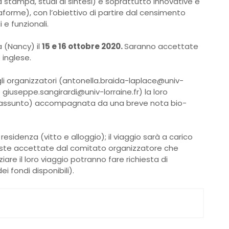
i a stampa, studi di sintesi) e soprattutto innovative e
attaforme), con l’obiettivo di partire dal censimento
i e funzionali.
a (Nancy) il
15 e 16 ottobre 2020.
Saranno accettate
 inglese.
agli organizzatori (antonella.braida-laplace@univ-
 giuseppe.sangirardi@univ-lorraine.fr) la loro
i riassunto) accompagnata da una breve nota bio-
residenza (vitto e alloggio); il viaggio sarà a carico
oposte accettate dal comitato organizzatore che
iare il loro viaggio potranno fare richiesta di
ei fondi disponibili).