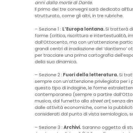
anni dalla morte di Dante.
Il primo dei tre convegni sarà dedicato all’Eur
strutturato, come gli altri, in tre rubriche.
– Sezione 1 :
L’Europa lontana.
Si tratterà d
forme (critica, riscrittura e intertestualità,
dall’Ottocento, ma con un’attenzione particol
grandi centri di irradiazione del ‘dantismo’ o
per tracciare una prima cartografia dell’esp
della sua dinamica.
– Sezione 2 :
Fuori della letteratura.
Si tra
sempre con un’attenzione privilegiata per i 
questo tipo di indagine, le forme extralette
contemporanea (sempre a partire dall’Ottocen
musica, dal fumetto alla
street art
, senza di
dalle attività economiche, come la pubblicit
considerati dal punto di vista semiologico, 
– Sezione 3 :
Archivi.
Saranno oggetto di stud