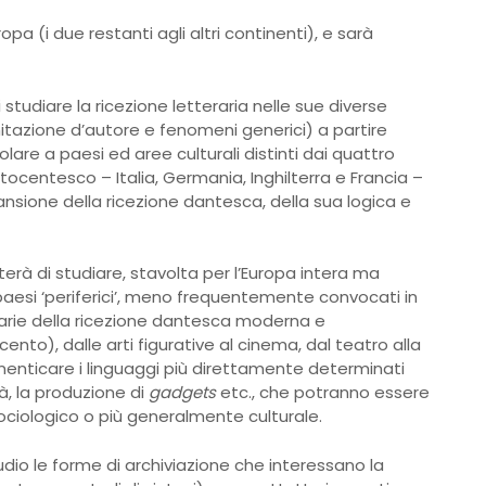
opa (i due restanti agli altri continenti), e sarà
i studiare la ricezione letteraria nelle sue diverse
 imitazione d’autore e fenomeni generici) a partire
are a paesi ed aree culturali distinti dai quattro
ttocentesco – Italia, Germania, Inghilterra e Francia –
ansione della ricezione dantesca, della sua logica e
tterà di studiare, stavolta per l’Europa intera ma
paesi ‘periferici’, meno frequentemente convocati in
rarie della ricezione dantesca moderna e
to), dalle arti figurative al cinema, dal teatro alla
menticare i linguaggi più direttamente determinati
à, la produzione di
gadgets
etc., che potranno essere
sociologico o più generalmente culturale.
io le forme di archiviazione che interessano la