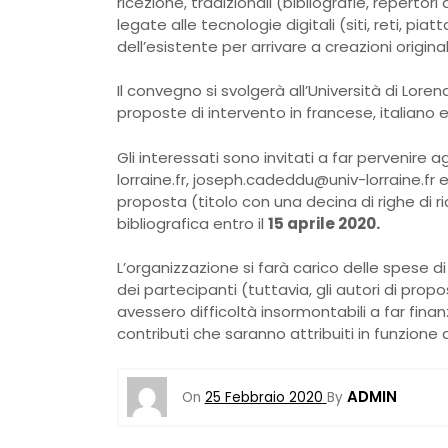
ricezione, tradizionali (bibliografie, repertor
legate alle tecnologie digitali (siti, reti, pi
dell’esistente per arrivare a creazioni original
Il convegno si svolgerà all’Università di Loren
proposte di intervento in francese, italiano e
Gli interessati sono invitati a far pervenire 
lorraine.fr, joseph.cadeddu@univ-lorraine.fr e
proposta (titolo con una decina di righe d
bibliografica entro il
15 aprile 2020.
L’organizzazione si farà carico delle spese di 
dei partecipanti (tuttavia, gli autori di pr
avessero difficoltà insormontabili a far finanz
contributi che saranno attribuiti in funzione d
ADMIN
On
25 Febbraio 2020
By