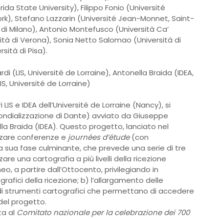
rida State University), Filippo Fonio (Université
ork), Stefano Lazzarin (Université Jean-Monnet, Saint-
 di Milano), Antonio Montefusco (Università Ca’
ità di Verona), Sonia Netto Salomao (Università di
ità di Pisa).
i (LIS, Université de Lorraine), Antonella Braida (IDEA,
S, Université de Lorraine)
IS e IDEA dell’Université de Lorraine (Nancy), si
Mondializzazione di Dante) avviato da Giuseppe
lla Braida (IDEA). Questo progetto, lanciato nel
zzare conferenze e
journées d’étude
(con
lla sua fase culminante, che prevede una serie di tre
zare una cartografia a più livelli della ricezione
, a partire dall’Ottocento, privilegiando in
rafici della ricezione; b) l’allargamento delle
e di strumenti cartografici che permettano di accedere
del progetto.
ta al
Comitato nazionale per la celebrazione dei 700