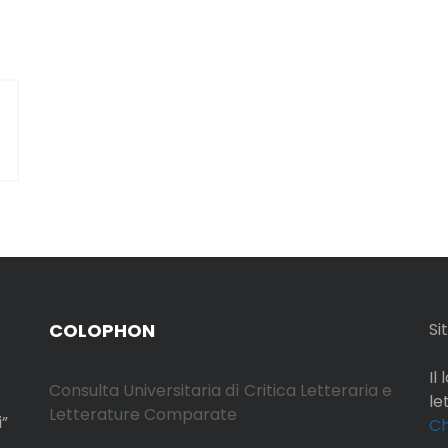
COLOPHON
Si
Il
Consulta Universitaria dì Critica Letteraria e
le
Letterature Comparate
i”
Ch