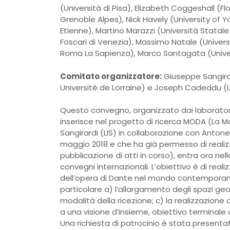
(Università di Pisa), Elizabeth Coggeshall (Flo
Grenoble Alpes), Nick Havely (University of Y
Etienne), Martino Marazzi (Università Statale
Foscari di Venezia), Massimo Natale (Univers
Roma La Sapienza), Marco Santagata (Univers
Comitato organizzatore:
Giuseppe Sangirard
Université de Lorraine) e Joseph Cadeddu (LI
Questo convegno, organizzato dai laboratori L
inserisce nel progetto di ricerca MODA (La 
Sangirardi (LIS) in collaborazione con Antone
maggio 2018 e che ha già permesso di reali
pubblicazione di atti in corso), entra ora ne
convegni internazionali. L’obiettivo è di realiz
dell’opera di Dante nel mondo contemporaneo
particolare a) l’allargamento degli spazi geog
modalità della ricezione; c) la realizzazion
a una visione d’insieme, obiettivo terminale 
Una richiesta di patrocinio è stata presenta