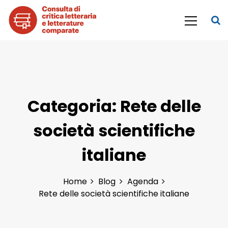
S
k
i
p
Consulta di Critica letteraria e
t
o
Letterature comparate
c
o
n
Categoria:
Rete delle
t
e
società scientifiche
n
t
italiane
Home
Blog
Agenda
Rete delle società scientifiche italiane