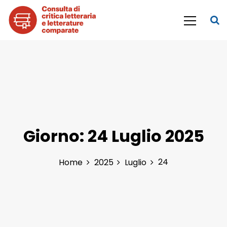
S
k
i
p
Consulta di Critica letteraria e
t
o
Letterature comparate
c
o
n
t
e
n
Giorno:
24 Luglio 2025
t
24
Home
2025
Luglio